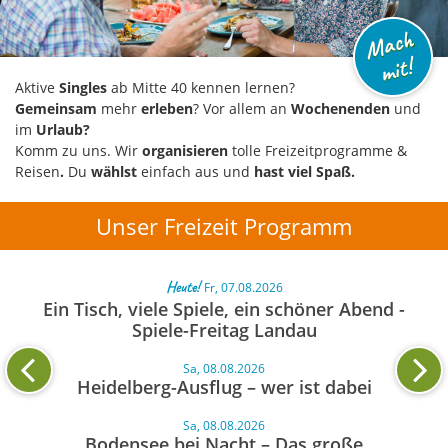
M
a
c
h
mi
t!
Aktive
Singles
ab Mitte 40 kennen lernen?
Gemeinsam
mehr
erleben
? Vor allem an
Wochenenden
und
im
Urlaub?
Komm zu uns. Wir
organisieren
tolle Freizeitprogramme &
Reisen
.
Du
wählst
einfach aus und
hast viel Spaß.
Unser Freizeit Programm
Heute!
Fr, 07.08.2026
Ein Tisch, viele Spiele, ein schöner Abend -
Spiele-Freitag Landau
Sa, 08.08.2026
Heidelberg-Ausflug – wer ist dabei
Sa, 08.08.2026
Bodensee bei Nacht – Das große