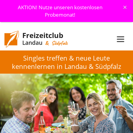
×
AKTION! Nutze unseren kostenlosen
Probemonat!
Freizeitclub
Landau
& Südpfalz
Singles treffen & neue Leute
kennenlernen in Landau & Südpfalz