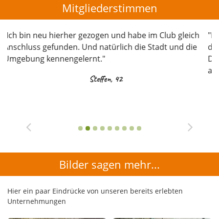
Mitgliederstimmen
"Nach meiner Trennung ging es mir wie vielen anderen:
"A
der Bekanntenkreis bricht weitgehend zusammen.
D
Daher habe ich mir im Club einen neuen gesucht, der
z
auch unbelastet ist von meiner früheren Beziehung."
is
Maria, 44
Bilder sagen mehr...
Hier ein paar Eindrücke von unseren bereits erlebten
Unternehmungen