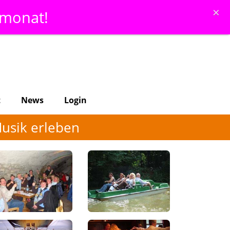
×
emonat!
t
News
Login
Musik erleben