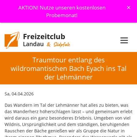
×
AKTION! Nutze unseren kostenlosen
Probemonat!
Freizeitclub
Landau
& Südpfalz
Traumtour entlang des
wildromantischen Bach Eyach ins Tal
der Lehmänner
Sa, 04.04.2026
Das Wandern im Tal der Lehmänner hat alles zu bieten, was
das Wanderherz höherschlagen lässt – und gemeinsam erlebt
wird daraus ein ganz besonderes Erlebnis. Umgeben von viel
Wildnis, Ursprünglichkeit und dem ständigen, beruhigenden
Rauschen der Bäche genießen wir als Gruppe die Natur in