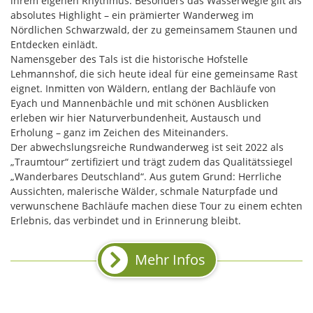
ihrem eigenen Rhythmus. Besonders das Wasserwegle gilt als
absolutes Highlight – ein prämierter Wanderweg im
Nördlichen Schwarzwald, der zu gemeinsamem Staunen und
Entdecken einlädt.
Namensgeber des Tals ist die historische Hofstelle
Lehmannshof, die sich heute ideal für eine gemeinsame Rast
eignet. Inmitten von Wäldern, entlang der Bachläufe von
Eyach und Mannenbächle und mit schönen Ausblicken
erleben wir hier Naturverbundenheit, Austausch und
Erholung – ganz im Zeichen des Miteinanders.
Der abwechslungsreiche Rundwanderweg ist seit 2022 als
„Traumtour“ zertifiziert und trägt zudem das Qualitätssiegel
„Wanderbares Deutschland“. Aus gutem Grund: Herrliche
Aussichten, malerische Wälder, schmale Naturpfade und
verwunschene Bachläufe machen diese Tour zu einem echten
Erlebnis, das verbindet und in Erinnerung bleibt.
Mehr Infos